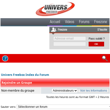
Accueil
Videos
Forums
Freezone
Freezone
S'inscrire
Pass oublié ?
Univers Freebox Index du Forum
Rejoindre un Groupe
Non-membre du groupe
Toutes les heures sont au format GMT + 2 Heures
Sauter vers: