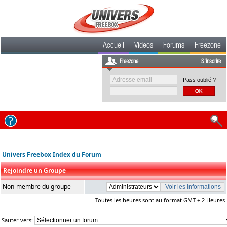
Accueil
Videos
Forums
Freezone
Freezone
S'inscrire
Pass oublié ?
Univers Freebox Index du Forum
Rejoindre un Groupe
Non-membre du groupe
Toutes les heures sont au format GMT + 2 Heures
Sauter vers: