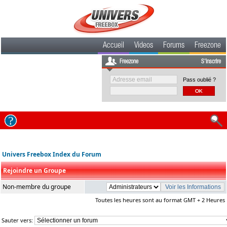
Accueil
Videos
Forums
Freezone
Freezone
S'inscrire
Pass oublié ?
Univers Freebox Index du Forum
Rejoindre un Groupe
Non-membre du groupe
Toutes les heures sont au format GMT + 2 Heures
Sauter vers: