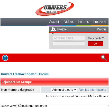
Accueil
Videos
Forums
Freezone
Freezone
S'inscrire
Pass oublié ?
Univers Freebox Index du Forum
Rejoindre un Groupe
Non-membre du groupe
Toutes les heures sont au format GMT + 2 Heures
Sauter vers: