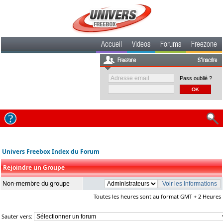
Accueil
Videos
Forums
Freezone
Freezone
S'inscrire
Pass oublié ?
Univers Freebox Index du Forum
Rejoindre un Groupe
Non-membre du groupe
Toutes les heures sont au format GMT + 2 Heures
Sauter vers: