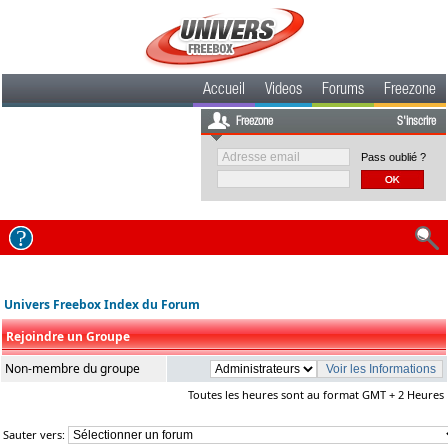
Accueil
Videos
Forums
Freezone
Freezone
S'inscrire
Pass oublié ?
Univers Freebox Index du Forum
Rejoindre un Groupe
Non-membre du groupe
Toutes les heures sont au format GMT + 2 Heures
Sauter vers: