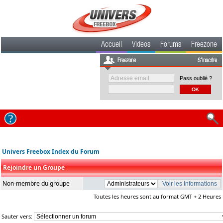
Accueil
Videos
Forums
Freezone
Freezone
S'inscrire
Pass oublié ?
Univers Freebox Index du Forum
Rejoindre un Groupe
Non-membre du groupe
Toutes les heures sont au format GMT + 2 Heures
Sauter vers: