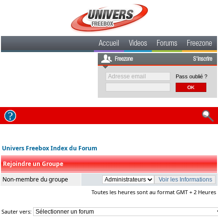
Accueil
Videos
Forums
Freezone
Freezone
S'inscrire
Pass oublié ?
Univers Freebox Index du Forum
Rejoindre un Groupe
Non-membre du groupe
Toutes les heures sont au format GMT + 2 Heures
Sauter vers: