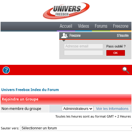
Accueil
Videos
Forums
Freezone
Freezone
S'inscrire
Pass oublié ?
Univers Freebox Index du Forum
Rejoindre un Groupe
Non-membre du groupe
Toutes les heures sont au format GMT + 2 Heures
Sauter vers: