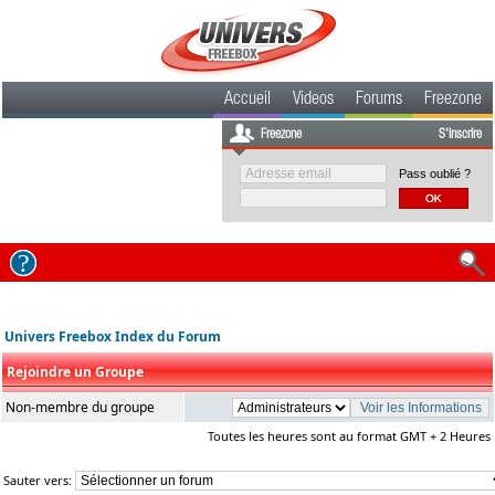
Accueil
Videos
Forums
Freezone
Freezone
S'inscrire
Pass oublié ?
Univers Freebox Index du Forum
Rejoindre un Groupe
Non-membre du groupe
Toutes les heures sont au format GMT + 2 Heures
Sauter vers: