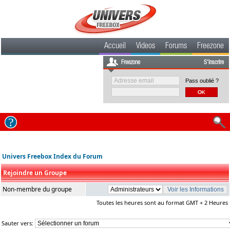
Accueil
Videos
Forums
Freezone
Freezone
S'inscrire
Pass oublié ?
Univers Freebox Index du Forum
Rejoindre un Groupe
Non-membre du groupe
Toutes les heures sont au format GMT + 2 Heures
Sauter vers: