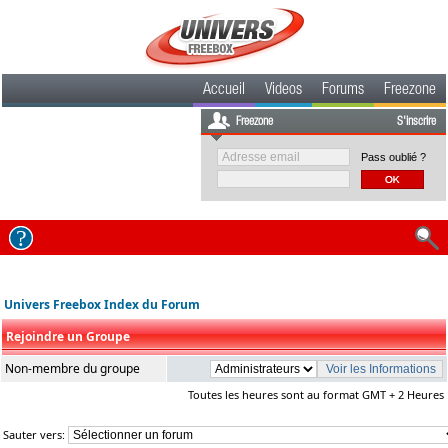
Accueil
Videos
Forums
Freezone
Freezone
S'inscrire
Pass oublié ?
Univers Freebox Index du Forum
Rejoindre un Groupe
Non-membre du groupe
Toutes les heures sont au format GMT + 2 Heures
Sauter vers: