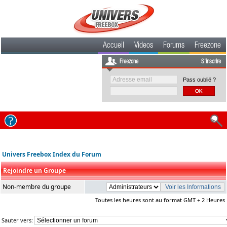
Accueil
Videos
Forums
Freezone
Freezone
S'inscrire
Pass oublié ?
Univers Freebox Index du Forum
Rejoindre un Groupe
Non-membre du groupe
Toutes les heures sont au format GMT + 2 Heures
Sauter vers: