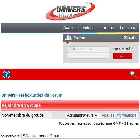
Accueil
Videos
Forums
Freezone
Freezone
S'inscrire
Pass oublié ?
Univers Freebox Index du Forum
Rejoindre un Groupe
Non-membre du groupe
Toutes les heures sont au format GMT + 2 Heures
Sauter vers: