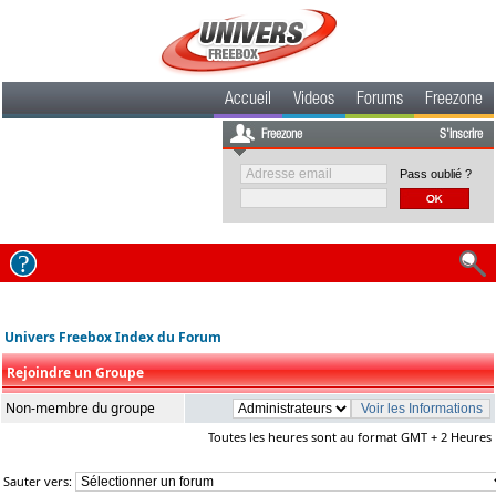
Accueil
Videos
Forums
Freezone
Freezone
S'inscrire
Pass oublié ?
Univers Freebox Index du Forum
Rejoindre un Groupe
Non-membre du groupe
Toutes les heures sont au format GMT + 2 Heures
Sauter vers: