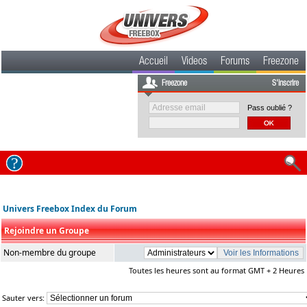
Accueil
Videos
Forums
Freezone
Freezone
S'inscrire
Pass oublié ?
Univers Freebox Index du Forum
Rejoindre un Groupe
Non-membre du groupe
Toutes les heures sont au format GMT + 2 Heures
Sauter vers: