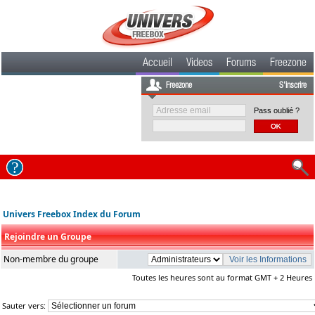
Accueil
Videos
Forums
Freezone
Freezone
S'inscrire
Pass oublié ?
Univers Freebox Index du Forum
Rejoindre un Groupe
Non-membre du groupe
Toutes les heures sont au format GMT + 2 Heures
Sauter vers: