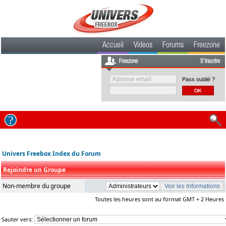
Accueil
Videos
Forums
Freezone
Freezone
S'inscrire
Pass oublié ?
Univers Freebox Index du Forum
Rejoindre un Groupe
Non-membre du groupe
Toutes les heures sont au format GMT + 2 Heures
Sauter vers: