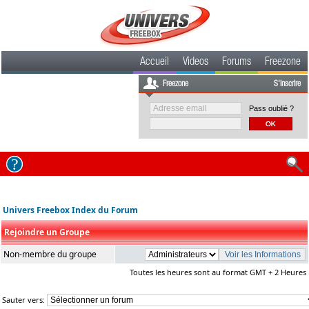
Accueil
Videos
Forums
Freezone
Freezone
S'inscrire
Pass oublié ?
Univers Freebox Index du Forum
Rejoindre un Groupe
Non-membre du groupe
Toutes les heures sont au format GMT + 2 Heures
Sauter vers: