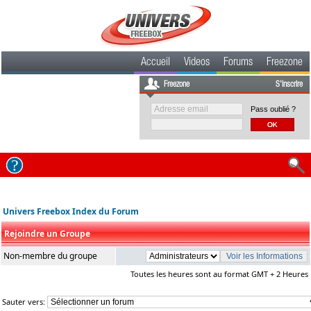
Accueil
Videos
Forums
Freezone
Freezone
S'inscrire
Pass oublié ?
Univers Freebox Index du Forum
Rejoindre un Groupe
Non-membre du groupe
Toutes les heures sont au format GMT + 2 Heures
Sauter vers: