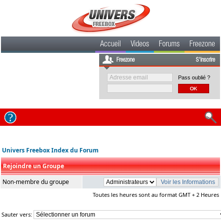
Accueil
Videos
Forums
Freezone
Freezone
S'inscrire
Pass oublié ?
Univers Freebox Index du Forum
Rejoindre un Groupe
Non-membre du groupe
Toutes les heures sont au format GMT + 2 Heures
Sauter vers: