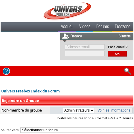
Accueil
Videos
Forums
Freezone
Freezone
S'inscrire
Pass oublié ?
Univers Freebox Index du Forum
Rejoindre un Groupe
Non-membre du groupe
Toutes les heures sont au format GMT + 2 Heures
Sauter vers: