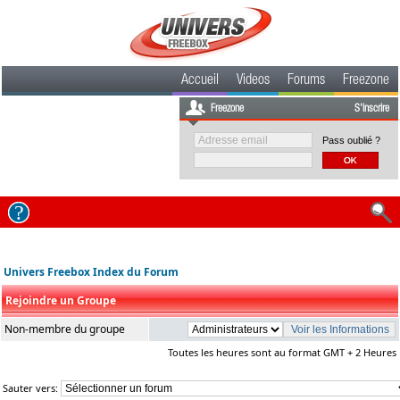
Accueil
Videos
Forums
Freezone
Freezone
S'inscrire
Pass oublié ?
Univers Freebox Index du Forum
Rejoindre un Groupe
Non-membre du groupe
Toutes les heures sont au format GMT + 2 Heures
Sauter vers: