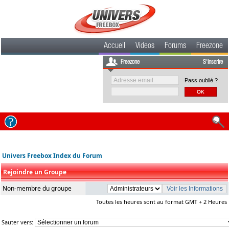
Accueil
Videos
Forums
Freezone
Freezone
S'inscrire
Pass oublié ?
Univers Freebox Index du Forum
Rejoindre un Groupe
Non-membre du groupe
Toutes les heures sont au format GMT + 2 Heures
Sauter vers: