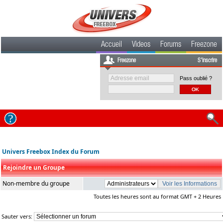
Accueil
Videos
Forums
Freezone
Freezone
S'inscrire
Pass oublié ?
Univers Freebox Index du Forum
Rejoindre un Groupe
Non-membre du groupe
Toutes les heures sont au format GMT + 2 Heures
Sauter vers: