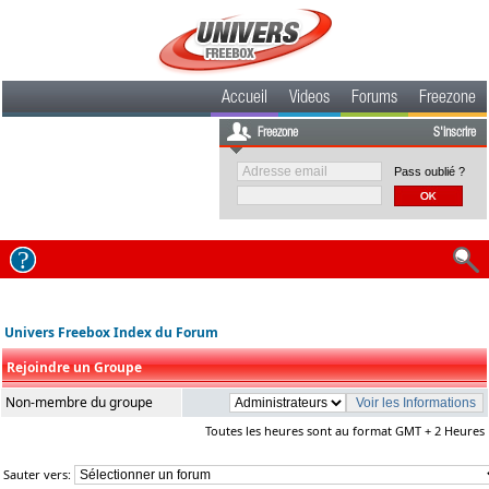
Accueil
Videos
Forums
Freezone
Freezone
S'inscrire
Pass oublié ?
Univers Freebox Index du Forum
Rejoindre un Groupe
Non-membre du groupe
Toutes les heures sont au format GMT + 2 Heures
Sauter vers: