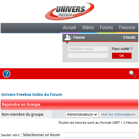
Accueil
Videos
Forums
Freezone
Freezone
S'inscrire
Pass oublié ?
Univers Freebox Index du Forum
Rejoindre un Groupe
Non-membre du groupe
Toutes les heures sont au format GMT + 2 Heures
Sauter vers: