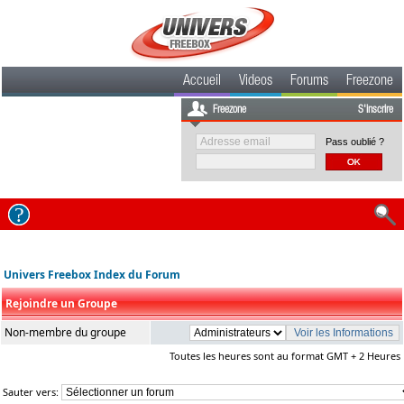
Accueil
Videos
Forums
Freezone
Freezone
S'inscrire
Pass oublié ?
Univers Freebox Index du Forum
Rejoindre un Groupe
Non-membre du groupe
Toutes les heures sont au format GMT + 2 Heures
Sauter vers: