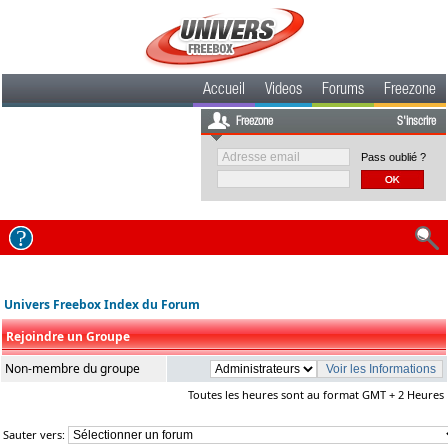
Accueil
Videos
Forums
Freezone
Freezone
S'inscrire
Pass oublié ?
Univers Freebox Index du Forum
Rejoindre un Groupe
Non-membre du groupe
Toutes les heures sont au format GMT + 2 Heures
Sauter vers: