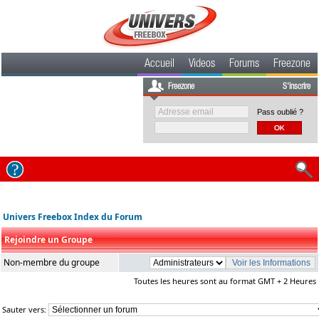
Accueil
Videos
Forums
Freezone
Freezone
S'inscrire
Pass oublié ?
Univers Freebox Index du Forum
Rejoindre un Groupe
Non-membre du groupe
Toutes les heures sont au format GMT + 2 Heures
Sauter vers: