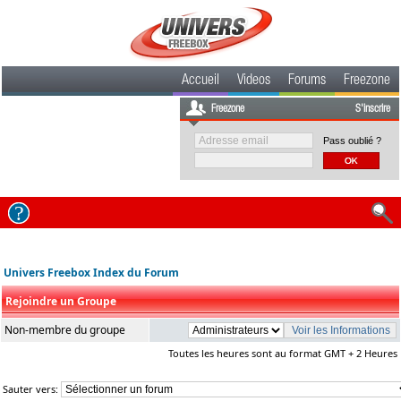
Accueil
Videos
Forums
Freezone
Freezone
S'inscrire
Pass oublié ?
Univers Freebox Index du Forum
Rejoindre un Groupe
Non-membre du groupe
Toutes les heures sont au format GMT + 2 Heures
Sauter vers: