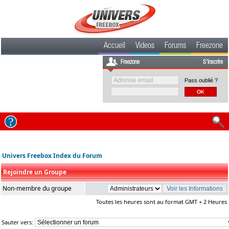
Accueil
Videos
Forums
Freezone
Freezone
S'inscrire
Pass oublié ?
Univers Freebox Index du Forum
Rejoindre un Groupe
Non-membre du groupe
Toutes les heures sont au format GMT + 2 Heures
Sauter vers: