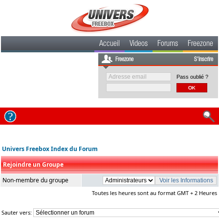
Accueil
Videos
Forums
Freezone
Freezone
S'inscrire
Pass oublié ?
Univers Freebox Index du Forum
Rejoindre un Groupe
Non-membre du groupe
Toutes les heures sont au format GMT + 2 Heures
Sauter vers: