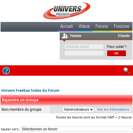
Accueil
Videos
Forums
Freezone
Freezone
S'inscrire
Pass oublié ?
Univers Freebox Index du Forum
Rejoindre un Groupe
Non-membre du groupe
Toutes les heures sont au format GMT + 2 Heures
Sauter vers: