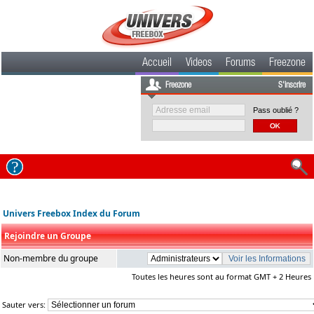
Accueil
Videos
Forums
Freezone
Freezone
S'inscrire
Pass oublié ?
Univers Freebox Index du Forum
Rejoindre un Groupe
Non-membre du groupe
Toutes les heures sont au format GMT + 2 Heures
Sauter vers: