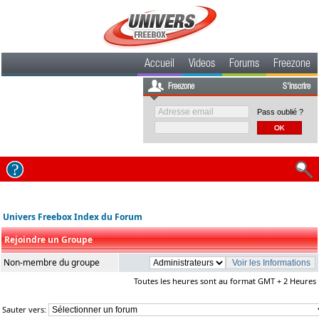
Accueil
Videos
Forums
Freezone
Freezone
S'inscrire
Pass oublié ?
Univers Freebox Index du Forum
Rejoindre un Groupe
Non-membre du groupe
Toutes les heures sont au format GMT + 2 Heures
Sauter vers: