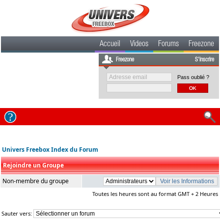
Accueil
Videos
Forums
Freezone
Freezone
S'inscrire
Pass oublié ?
Univers Freebox Index du Forum
Rejoindre un Groupe
Non-membre du groupe
Toutes les heures sont au format GMT + 2 Heures
Sauter vers: