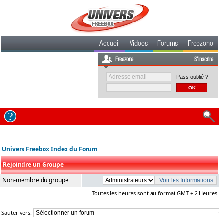
Accueil
Videos
Forums
Freezone
Freezone
S'inscrire
Pass oublié ?
Univers Freebox Index du Forum
Rejoindre un Groupe
Non-membre du groupe
Toutes les heures sont au format GMT + 2 Heures
Sauter vers: