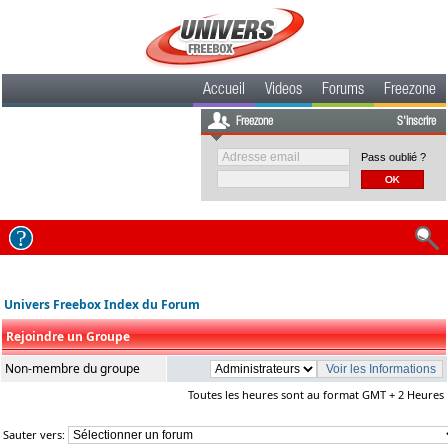
Accueil
Videos
Forums
Freezone
Freezone
S'inscrire
Pass oublié ?
Univers Freebox Index du Forum
Rejoindre un Groupe
Non-membre du groupe
Toutes les heures sont au format GMT + 2 Heures
Sauter vers: