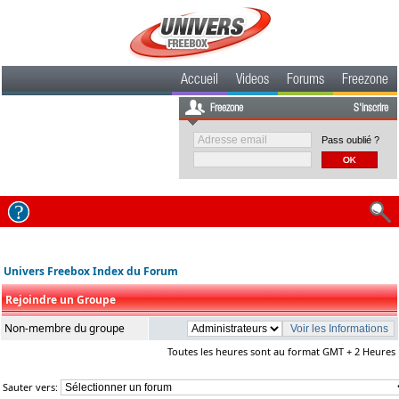
Accueil
Videos
Forums
Freezone
Freezone
S'inscrire
Pass oublié ?
Univers Freebox Index du Forum
Rejoindre un Groupe
Non-membre du groupe
Toutes les heures sont au format GMT + 2 Heures
Sauter vers: