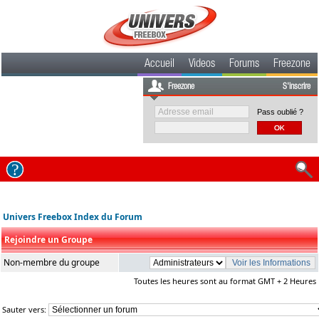
Accueil
Videos
Forums
Freezone
Freezone
S'inscrire
Pass oublié ?
Univers Freebox Index du Forum
Rejoindre un Groupe
Non-membre du groupe
Toutes les heures sont au format GMT + 2 Heures
Sauter vers: