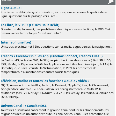
Ligne ADSL2+
Problème de débit, de synchronisation, astuces pour améliorer la qualité de sa
ligne, questions sur le passage vers Free...
La Fibre, le VDSL2 (Le Très Haut Débit)
Discuter du déploiement, des problèmes, des migrations sur la Fibre, le VDSL2 et
des nouvelles technologies "Très Haut Débit"
Internet (ligne fixe)
Un soucis avec internet ? Des questions sur les mails, pages persos, la navigation...
Freebox / Freebox OS / Les App. (Freebox Connect, Freebox Files...)
Le Backup 4G, le Pocket Wifi, le SAV, les périphériques de stockage (clés USB, HDD,
SSD, NVMe), le Répéteur, le Wifi, les Applications mobiles, les mises à jour, le LAN, la
Domotique, le Pack Sécurité, la Virtualisation, le VPN, les problèmes de
températures, d'alimentations et autres soucis techniques
Télévision, Radios et toutes les fonctions « audio / vidéo »
OQEE, Amazon Prime, Netflix, Twitch, le Devialet, l'Apple TV, Plex, le Chromecast,
Google Store, Android TV, Kodi, Cafeyn, les enregistrements, le Multi TV, le
Multiposte (adslTV), AirPlay/DLNA/uPnP, la VoD, les Replay, les radios, la lecture des
DVD / Bluray...
Univers Canal+ / CanalSatDSL
Toutes les discussions concernant le groupe Canal sont ici: les abonnements, les
migrations depuis un autre distributeur, Canal Séries, Canal+, les promotions, le