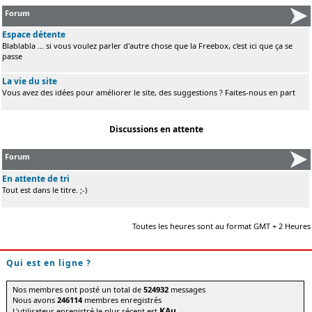
Forum
Espace détente
Blablabla ... si vous voulez parler d'autre chose que la Freebox, c'est ici que ça se
passe
La vie du site
Vous avez des idées pour améliorer le site, des suggestions ? Faites-nous en part
Discussions en attente
Forum
En attente de tri
Tout est dans le titre. ;-)
Toutes les heures sont au format GMT + 2 Heures
Qui est en ligne ?
Nos membres ont posté un total de
524932
messages
Nous avons
246114
membres enregistrés
KAu
L'utilisateur enregistré le plus récent est