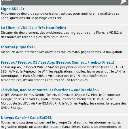
Ligne ADSL2+
Problème de débit, de synchronisation, astuces pour améliorer la qualité de sa
ligne, questions sur le passage vers Free...
La Fibre, le VDSL2 (Le Très Haut Débit)
Discuter du déploiement, des problèmes, des migrations sur la Fibre, le VDSL2 et
des nouvelles technologies "Très Haut Débit"
Internet (ligne fixe)
Un soucis avec internet ? Des questions sur les mails, pages persos, la navigation...
Freebox / Freebox OS / Les App. (Freebox Connect, Freebox Files...)
Le Backup 4G, le Pocket Wifi, le SAV, les périphériques de stockage (clés USB, HDD,
SSD, NVMe), le Répéteur, le Wifi, les Applications mobiles, les mises à jour, le LAN, la
Domotique, le Pack Sécurité, la Virtualisation, le VPN, les problèmes de
températures, d'alimentations et autres soucis techniques
Télévision, Radios et toutes les fonctions « audio / vidéo »
OQEE, Amazon Prime, Netflix, Twitch, le Devialet, l'Apple TV, Plex, le Chromecast,
Google Store, Android TV, Kodi, Cafeyn, les enregistrements, le Multi TV, le
Multiposte (adslTV), AirPlay/DLNA/uPnP, la VoD, les Replay, les radios, la lecture des
DVD / Bluray...
Univers Canal+ / CanalSatDSL
Toutes les discussions concernant le groupe Canal sont ici: les abonnements, les
migrations depuis un autre distributeur, Canal Séries, Canal+, les promotions, le