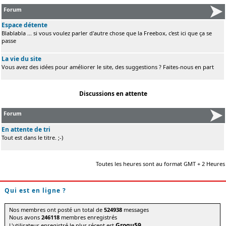
Forum
Espace détente
Blablabla ... si vous voulez parler d'autre chose que la Freebox, c'est ici que ça se
passe
La vie du site
Vous avez des idées pour améliorer le site, des suggestions ? Faites-nous en part
Discussions en attente
Forum
En attente de tri
Tout est dans le titre. ;-)
Toutes les heures sont au format GMT + 2 Heures
Qui est en ligne ?
Nos membres ont posté un total de
524938
messages
Nous avons
246118
membres enregistrés
Grogu59
L'utilisateur enregistré le plus récent est