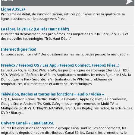
Ligne ADSL2+
Problème de débit, de synchronisation, astuces pour améliorer la qualité de sa
ligne, questions sur le passage vers Free...
La Fibre, le VDSL2 (Le Très Haut Débit)
Discuter du déploiement, des problèmes, des migrations sur la Fibre, le VDSL2 et
des nouvelles technologies "Très Haut Débit"
Internet (ligne fixe)
Un soucis avec internet ? Des questions sur les mails, pages persos, la navigation...
Freebox / Freebox OS / Les App. (Freebox Connect, Freebox Files...)
Le Backup 4G, le Pocket Wifi, le SAV, les périphériques de stockage (clés USB, HDD,
SSD, NVMe), le Répéteur, le Wifi, les Applications mobiles, les mises à jour, le LAN, la
Domotique, le Pack Sécurité, la Virtualisation, le VPN, les problèmes de
températures, d'alimentations et autres soucis techniques
Télévision, Radios et toutes les fonctions « audio / vidéo »
OQEE, Amazon Prime, Netflix, Twitch, le Devialet, l'Apple TV, Plex, le Chromecast,
Google Store, Android TV, Kodi, Cafeyn, les enregistrements, le Multi TV, le
Multiposte (adslTV), AirPlay/DLNA/uPnP, la VoD, les Replay, les radios, la lecture des
DVD / Bluray...
Univers Canal+ / CanalSatDSL
Toutes les discussions concernant le groupe Canal sont ici: les abonnements, les
migrations depuis un autre distributeur, Canal Séries, Canal+, les promotions, le