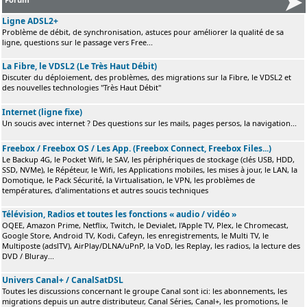
Ligne ADSL2+
Problème de débit, de synchronisation, astuces pour améliorer la qualité de sa
ligne, questions sur le passage vers Free...
La Fibre, le VDSL2 (Le Très Haut Débit)
Discuter du déploiement, des problèmes, des migrations sur la Fibre, le VDSL2 et
des nouvelles technologies "Très Haut Débit"
Internet (ligne fixe)
Un soucis avec internet ? Des questions sur les mails, pages persos, la navigation...
Freebox / Freebox OS / Les App. (Freebox Connect, Freebox Files...)
Le Backup 4G, le Pocket Wifi, le SAV, les périphériques de stockage (clés USB, HDD,
SSD, NVMe), le Répéteur, le Wifi, les Applications mobiles, les mises à jour, le LAN, la
Domotique, le Pack Sécurité, la Virtualisation, le VPN, les problèmes de
températures, d'alimentations et autres soucis techniques
Télévision, Radios et toutes les fonctions « audio / vidéo »
OQEE, Amazon Prime, Netflix, Twitch, le Devialet, l'Apple TV, Plex, le Chromecast,
Google Store, Android TV, Kodi, Cafeyn, les enregistrements, le Multi TV, le
Multiposte (adslTV), AirPlay/DLNA/uPnP, la VoD, les Replay, les radios, la lecture des
DVD / Bluray...
Univers Canal+ / CanalSatDSL
Toutes les discussions concernant le groupe Canal sont ici: les abonnements, les
migrations depuis un autre distributeur, Canal Séries, Canal+, les promotions, le