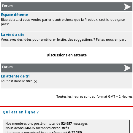
Forum
Espace détente
Blablabla ... si vous voulez parler d'autre chose que la Freebox, c'est ici que ça se
passe
La vie du site
Vous avez des idées pour améliorer le site, des suggestions ? Faites-nous en part
Discussions en attente
Forum
En attente de tri
Tout est dans le titre. ;-)
Toutes les heures sont au format GMT + 2 Heures
Qui est en ligne ?
Nos membres ont posté un total de
524957
messages
Nous avons
246135
membres enregistrés
jb71230
L'utilisateur enregistré le plus récent est