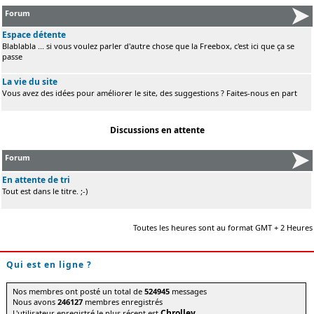
Forum
Espace détente
Blablabla ... si vous voulez parler d'autre chose que la Freebox, c'est ici que ça se
passe
La vie du site
Vous avez des idées pour améliorer le site, des suggestions ? Faites-nous en part
Discussions en attente
Forum
En attente de tri
Tout est dans le titre. ;-)
Toutes les heures sont au format GMT + 2 Heures
Qui est en ligne ?
Nos membres ont posté un total de
524945
messages
Nous avons
246127
membres enregistrés
Chrolley
L'utilisateur enregistré le plus récent est