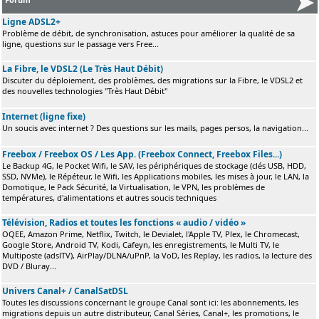
Ligne ADSL2+
Problème de débit, de synchronisation, astuces pour améliorer la qualité de sa
ligne, questions sur le passage vers Free...
La Fibre, le VDSL2 (Le Très Haut Débit)
Discuter du déploiement, des problèmes, des migrations sur la Fibre, le VDSL2 et
des nouvelles technologies "Très Haut Débit"
Internet (ligne fixe)
Un soucis avec internet ? Des questions sur les mails, pages persos, la navigation...
Freebox / Freebox OS / Les App. (Freebox Connect, Freebox Files...)
Le Backup 4G, le Pocket Wifi, le SAV, les périphériques de stockage (clés USB, HDD,
SSD, NVMe), le Répéteur, le Wifi, les Applications mobiles, les mises à jour, le LAN, la
Domotique, le Pack Sécurité, la Virtualisation, le VPN, les problèmes de
températures, d'alimentations et autres soucis techniques
Télévision, Radios et toutes les fonctions « audio / vidéo »
OQEE, Amazon Prime, Netflix, Twitch, le Devialet, l'Apple TV, Plex, le Chromecast,
Google Store, Android TV, Kodi, Cafeyn, les enregistrements, le Multi TV, le
Multiposte (adslTV), AirPlay/DLNA/uPnP, la VoD, les Replay, les radios, la lecture des
DVD / Bluray...
Univers Canal+ / CanalSatDSL
Toutes les discussions concernant le groupe Canal sont ici: les abonnements, les
migrations depuis un autre distributeur, Canal Séries, Canal+, les promotions, le