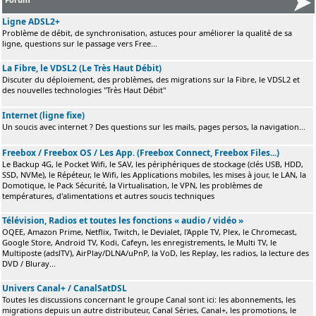
Ligne ADSL2+
Problème de débit, de synchronisation, astuces pour améliorer la qualité de sa
ligne, questions sur le passage vers Free...
La Fibre, le VDSL2 (Le Très Haut Débit)
Discuter du déploiement, des problèmes, des migrations sur la Fibre, le VDSL2 et
des nouvelles technologies "Très Haut Débit"
Internet (ligne fixe)
Un soucis avec internet ? Des questions sur les mails, pages persos, la navigation...
Freebox / Freebox OS / Les App. (Freebox Connect, Freebox Files...)
Le Backup 4G, le Pocket Wifi, le SAV, les périphériques de stockage (clés USB, HDD,
SSD, NVMe), le Répéteur, le Wifi, les Applications mobiles, les mises à jour, le LAN, la
Domotique, le Pack Sécurité, la Virtualisation, le VPN, les problèmes de
températures, d'alimentations et autres soucis techniques
Télévision, Radios et toutes les fonctions « audio / vidéo »
OQEE, Amazon Prime, Netflix, Twitch, le Devialet, l'Apple TV, Plex, le Chromecast,
Google Store, Android TV, Kodi, Cafeyn, les enregistrements, le Multi TV, le
Multiposte (adslTV), AirPlay/DLNA/uPnP, la VoD, les Replay, les radios, la lecture des
DVD / Bluray...
Univers Canal+ / CanalSatDSL
Toutes les discussions concernant le groupe Canal sont ici: les abonnements, les
migrations depuis un autre distributeur, Canal Séries, Canal+, les promotions, le