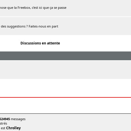
chose que la Freebox, c'est ici que ça se passe
, des suggestions ? Faites-nous en part
Discussions en attente
524945
messages
trés
Chrolley
t est