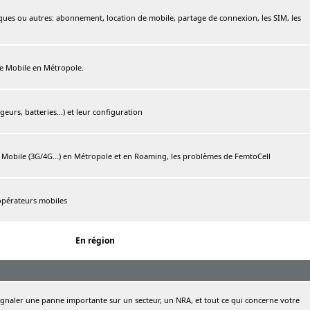
ques ou autres: abonnement, location de mobile, partage de connexion, les SIM, les
ree Mobile en Métropole.
urs, batteries...) et leur configuration
e Mobile (3G/4G...) en Métropole et en Roaming, les problèmes de FemtoCell
 opérateurs mobiles
En région
naler une panne importante sur un secteur, un NRA, et tout ce qui concerne votre