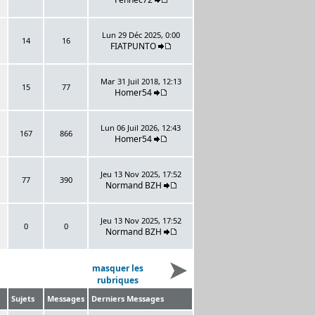
Lun 29 Déc 2025, 0:00
14
16
FIATPUNTO
Mar 31 Juil 2018, 12:13
15
77
Homer54
Lun 06 Juil 2026, 12:43
167
866
Homer54
Jeu 13 Nov 2025, 17:52
77
390
Normand BZH
Jeu 13 Nov 2025, 17:52
0
0
Normand BZH
masquer les
rubriques
Sujets
Messages
Derniers Messages