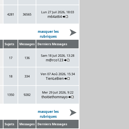
Lun 27 Juil 2026, 18:03
4281
36565
m64at64
masquer les
rubriques
Sujets
Messages
Derniers Messages
Sam 18 Juil 2026, 13:28
17
136
m@rco123
Ven 07 Aoû 2026, 15:34
18
334
TienLeBien
Mer 29 Juil 2026, 9:22
1350
9282
thoitiethomnayo
masquer les
rubriques
Sujets
Messages
Derniers Messages