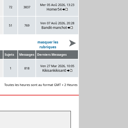
Mer 05 Aoû 2026, 13:23
72
3837
Homer54
Ven 07 Aoû 2026, 20:28
51
769
Bandit-manchot
masquer les
rubriques
Sujets
Messages
Derniers Messages
Ven 27 Mar 2026, 10:05
1
818
Kikisankikisan0
Toutes les heures sont au format GMT + 2 Heures