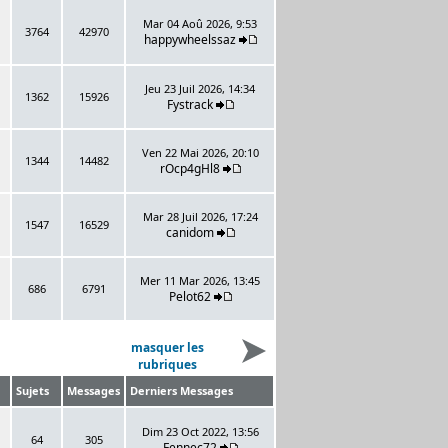
Mar 04 Aoû 2026, 9:53
3764
42970
happywheelssaz
Jeu 23 Juil 2026, 14:34
1362
15926
Fystrack
Ven 22 Mai 2026, 20:10
1344
14482
rOcp4gHl8
Mar 28 Juil 2026, 17:24
1547
16529
canidom
Mer 11 Mar 2026, 13:45
686
6791
Pelot62
masquer les
rubriques
Sujets
Messages
Derniers Messages
Dim 23 Oct 2022, 13:56
64
305
Fennec72