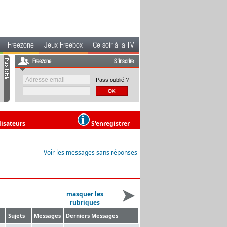
Freezone
Jeux Freebox
Ce soir à la TV
Freezone
S'inscrire
Pass oublié ?
lisateurs
S'enregistrer
Voir les messages sans réponses
masquer les
rubriques
Sujets
Messages
Derniers Messages