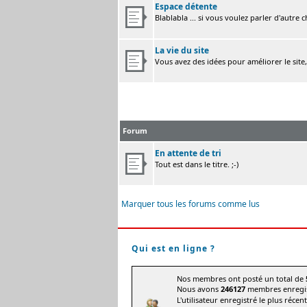
Espace détente
Blablabla ... si vous voulez parler d'autre 
La vie du site
Vous avez des idées pour améliorer le site
Forum
En attente de tri
Tout est dans le titre. ;-)
Marquer tous les forums comme lus
Qui est en ligne ?
Nos membres ont posté un total de
Nous avons
246127
membres enregis
L'utilisateur enregistré le plus récen