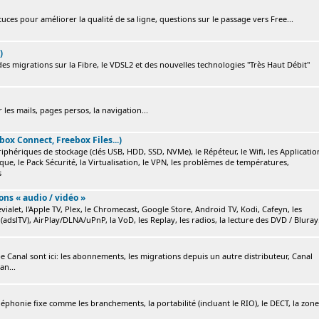
ces pour améliorer la qualité de sa ligne, questions sur le passage vers Free...
)
s migrations sur la Fibre, le VDSL2 et des nouvelles technologies "Très Haut Débit"
 les mails, pages persos, la navigation...
box Connect, Freebox Files...)
ériphériques de stockage (clés USB, HDD, SSD, NVMe), le Répéteur, le Wifi, les Applicatio
ique, le Pack Sécurité, la Virtualisation, le VPN, les problèmes de températures,
s
ions « audio / vidéo »
ialet, l'Apple TV, Plex, le Chromecast, Google Store, Android TV, Kodi, Cafeyn, les
(adslTV), AirPlay/DLNA/uPnP, la VoD, les Replay, les radios, la lecture des DVD / Bluray.
e Canal sont ici: les abonnements, les migrations depuis un autre distributeur, Canal
an...
éléphonie fixe comme les branchements, la portabilité (incluant le RIO), le DECT, la zone