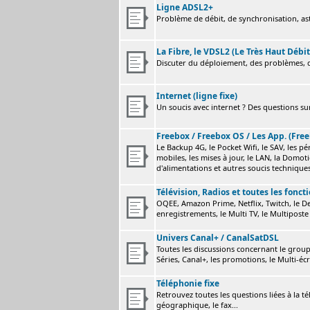
Ligne ADSL2+
Problème de débit, de synchronisation, astu
La Fibre, le VDSL2 (Le Très Haut Débit
Discuter du déploiement, des problèmes, de
Internet (ligne fixe)
Un soucis avec internet ? Des questions sur
Freebox / Freebox OS / Les App. (Free
Le Backup 4G, le Pocket Wifi, le SAV, les p
mobiles, les mises à jour, le LAN, la Domot
d'alimentations et autres soucis technique
Télévision, Radios et toutes les fonct
OQEE, Amazon Prime, Netflix, Twitch, le Dev
enregistrements, le Multi TV, le Multiposte 
Univers Canal+ / CanalSatDSL
Toutes les discussions concernant le group
Séries, Canal+, les promotions, le Multi-écr
Téléphonie fixe
Retrouvez toutes les questions liées à la t
géographique, le fax...