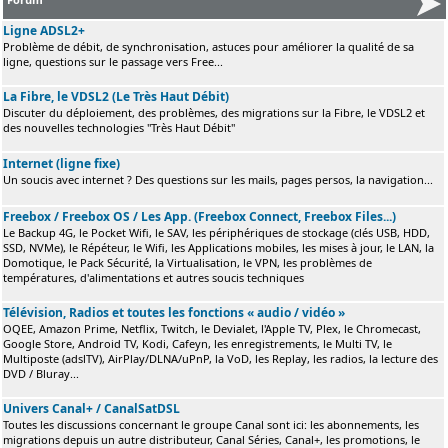
Ligne ADSL2+
Problème de débit, de synchronisation, astuces pour améliorer la qualité de sa
ligne, questions sur le passage vers Free...
La Fibre, le VDSL2 (Le Très Haut Débit)
Discuter du déploiement, des problèmes, des migrations sur la Fibre, le VDSL2 et
des nouvelles technologies "Très Haut Débit"
Internet (ligne fixe)
Un soucis avec internet ? Des questions sur les mails, pages persos, la navigation...
Freebox / Freebox OS / Les App. (Freebox Connect, Freebox Files...)
Le Backup 4G, le Pocket Wifi, le SAV, les périphériques de stockage (clés USB, HDD,
SSD, NVMe), le Répéteur, le Wifi, les Applications mobiles, les mises à jour, le LAN, la
Domotique, le Pack Sécurité, la Virtualisation, le VPN, les problèmes de
températures, d'alimentations et autres soucis techniques
Télévision, Radios et toutes les fonctions « audio / vidéo »
OQEE, Amazon Prime, Netflix, Twitch, le Devialet, l'Apple TV, Plex, le Chromecast,
Google Store, Android TV, Kodi, Cafeyn, les enregistrements, le Multi TV, le
Multiposte (adslTV), AirPlay/DLNA/uPnP, la VoD, les Replay, les radios, la lecture des
DVD / Bluray...
Univers Canal+ / CanalSatDSL
Toutes les discussions concernant le groupe Canal sont ici: les abonnements, les
migrations depuis un autre distributeur, Canal Séries, Canal+, les promotions, le