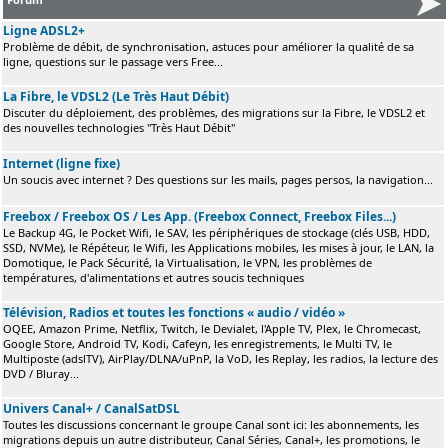
Ligne ADSL2+
Problème de débit, de synchronisation, astuces pour améliorer la qualité de sa
ligne, questions sur le passage vers Free...
La Fibre, le VDSL2 (Le Très Haut Débit)
Discuter du déploiement, des problèmes, des migrations sur la Fibre, le VDSL2 et
des nouvelles technologies "Très Haut Débit"
Internet (ligne fixe)
Un soucis avec internet ? Des questions sur les mails, pages persos, la navigation...
Freebox / Freebox OS / Les App. (Freebox Connect, Freebox Files...)
Le Backup 4G, le Pocket Wifi, le SAV, les périphériques de stockage (clés USB, HDD,
SSD, NVMe), le Répéteur, le Wifi, les Applications mobiles, les mises à jour, le LAN, la
Domotique, le Pack Sécurité, la Virtualisation, le VPN, les problèmes de
températures, d'alimentations et autres soucis techniques
Télévision, Radios et toutes les fonctions « audio / vidéo »
OQEE, Amazon Prime, Netflix, Twitch, le Devialet, l'Apple TV, Plex, le Chromecast,
Google Store, Android TV, Kodi, Cafeyn, les enregistrements, le Multi TV, le
Multiposte (adslTV), AirPlay/DLNA/uPnP, la VoD, les Replay, les radios, la lecture des
DVD / Bluray...
Univers Canal+ / CanalSatDSL
Toutes les discussions concernant le groupe Canal sont ici: les abonnements, les
migrations depuis un autre distributeur, Canal Séries, Canal+, les promotions, le